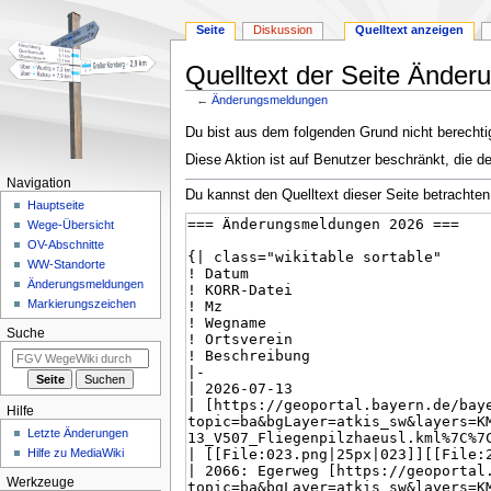
Seite
Diskussion
Quelltext anzeigen
Quelltext der Seite Ände
←
Änderungsmeldungen
Zur
Zur
Du bist aus dem folgenden Grund nicht berechtig
Navigation
Suche
Diese Aktion ist auf Benutzer beschränkt, die d
springen
springen
Navigation
Du kannst den Quelltext dieser Seite betrachten
Hauptseite
Wege-Übersicht
OV-Abschnitte
WW-Standorte
Änderungsmeldungen
Markierungszeichen
Suche
Hilfe
Letzte Änderungen
Hilfe zu MediaWiki
Werkzeuge