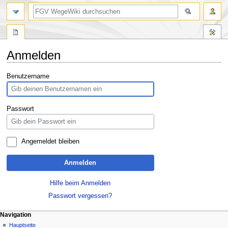
Anmelden
Zur
Zur
Benutzername
Navigation
Suche
springen
springen
Passwort
Angemeldet bleiben
Anmelden
Hilfe beim Anmelden
Passwort vergessen?
Navigation
Hauptseite