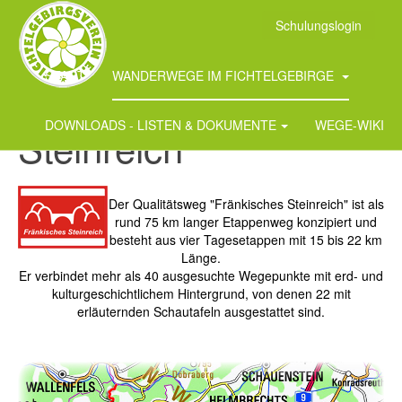
Schulungslogin
START
WANDERWEGE IM FICHTELGEBIRGE
Fränkisches
DOWNLOADS - LISTEN & DOKUMENTE
WEGE-WIKI
Steinreich
Der Qualitätsweg "Fränkisches Steinreich" ist als
rund 75 km langer Etappenweg konzipiert und
besteht aus vier Tagesetappen mit 15 bis 22 km
Länge.
Er verbindet mehr als 40 ausgesuchte Wegepunkte mit erd- und
kulturgeschichtlichem Hintergrund, von denen 22 mit
erläuternden Schautafeln ausgestattet sind.