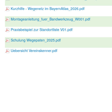
Kurzhilfe - Wegenetz im BayernAtlas_2026.pdf
Montageanleitung_fuer_Bandwerkzeug_W001.pdf
Praxisbeispiel zur Standortliste V01.pdf
Schulung Wegepaten_2025.pdf
Uebersicht Vereinskenner.pdf