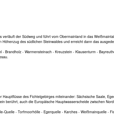
s verläuft der Südweg und führt vom Obermainland in das Weißmaintal
n Höhenzug des südlichen Steinwaldes und erreicht dann das ausgede
- Brandholz - Warmensteinach - Kreuzstein - Klausenturm - Bayreuth
esau.
er Hauptflüsse des Fichtelgebirges miteinander: Sächsische Saale, Eg
hein berührt, auch die Europäische Hauptwasserscheide zwischen Nor
ale-Quelle - Torfmoorhölle - Egerquelle - Karches - Weißmainquelle - Fi