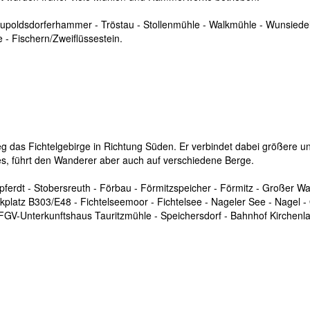
upoldsdorferhammer - Tröstau - Stollenmühle - Walkmühle - Wunsiedel
e - Fischern/Zweiflüssestein.
s Fichtelgebirge in Richtung Süden. Er verbindet dabei größere und k
s, führt den Wanderer aber auch auf verschiedene Berge.
erdt - Stobersreuth - Förbau - Förmitzspeicher - Förmitz - Großer Wald
latz B303/E48 - Fichtelseemoor - Fichtelsee - Nageler See - Nagel - 
V-Unterkunftshaus Tauritzmühle - Speichersdorf - Bahnhof Kirchenla