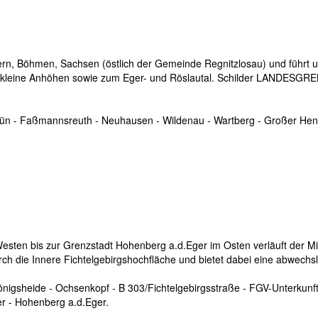
rn, Böhmen, Sachsen (östlich der Gemeinde Regnitzlosau) und führt u
 kleine Anhöhen sowie zum Eger- und Röslautal. Schilder LANDESGREN
rün - Faßmannsreuth - Neuhausen - Wildenau - Wartberg - Großer Hen
esten bis zur Grenzstadt Hohenberg a.d.Eger im Osten verläuft der M
rch die Innere Fichtelgebirgshochfläche und bietet dabei eine abwech
nigsheide - Ochsenkopf - B 303/Fichtelgebirgsstraße - FGV-Unterkunft
r - Hohenberg a.d.Eger.