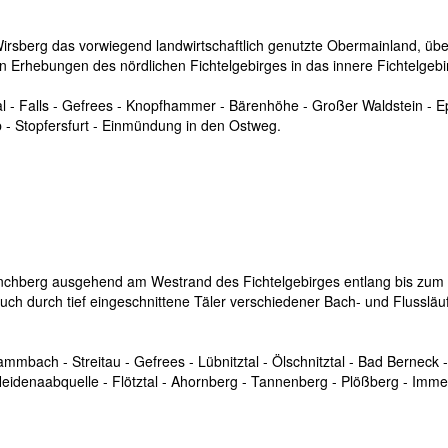
sberg das vorwiegend landwirtschaftlich genutzte Obermainland, überw
Erhebungen des nördlichen Fichtelgebirges in das innere Fichtelgebir
l - Falls - Gefrees - Knopfhammer - Bärenhöhe - Großer Waldstein - Epp
lb - Stopfersfurt - Einmündung in den Ostweg.
chberg ausgehend am Westrand des Fichtelgebirges entlang bis zum 
durch tief eingeschnittene Täler verschiedener Bach- und Flussläufe 
mmbach - Streitau - Gefrees - Lübnitztal - Ölschnitztal - Bad Berneck 
Heidenaabquelle - Flötztal - Ahornberg - Tannenberg - Plößberg - Imm