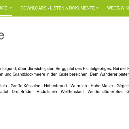
IRGE
DOWNLOADS - LISTEN & DOKUMENTE
WEGE-WIK
e
olgend, über die wichtigsten Berggipfel des Fichtelgebirges. Bei der 
n und Granitblockmeere in den Gipfelbereichen. Dem Wanderer bieten
in - Große Kösseine - Hohenbrand - Wurmloh - Hohe Matze - Girgelhöhle
tel - Drei Brüder - Rudolfstein - Weißenstadt - Weißenstädter See - 